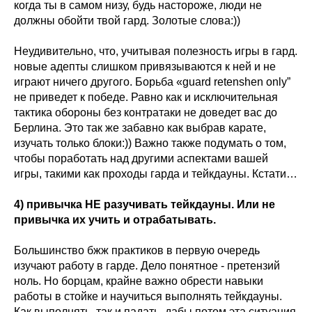
когда ты в самом низу, будь настороже, люди не
должны обойти твой гард. Золотые слова:))
Неудивительно, что, учитывая полезность игры в гард.
новые адепты слишком привязываются к ней и не
играют ничего другого. Борьба «guard retenshen only”
не приведет к победе. Равно как и исключительная
тактика обороны без контратаки не доведет вас до
Берлина. Это так же забавно как выбрав карате,
изучать только блоки:)) Важно также подумать о том,
чтобы поработать над другими аспектами вашей
игры, такими как проходы гарда и тейкдауны. Кстати…
4) привычка НЕ разучивать тейкдауны. Или не
привычка их учить и отрабатывать.
Большинство бжж практиков в первую очередь
изучают работу в гарде. Дело понятное - претензий
ноль. Но борцам, крайне важно обрести навыки
работы в стойке и научиться выполнять тейкдауны.
Как выполнять, так и падать, дабы потом эта ситуация