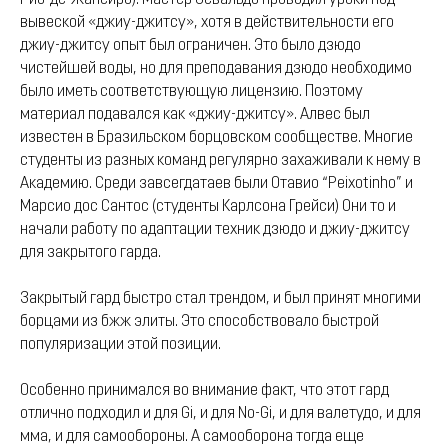
Рио-де-Жанейро). Мастер Освальдо проводил уроки под
вывеской «джиу-джитсу», хотя в действительности его
джиу-джитсу опыт был ограничен. Это было дзюдо
чистейшей воды, но для преподавания дзюдо необходимо
было иметь соответствующую лицензию. Поэтому
материал подавался как «джиу-джитсу». Алвес был
известен в Бразильском борцовском сообществе. Многие
студенты из разных команд регулярно захаживали к нему в
Академию. Среди завсегдатаев были Отавио “Peixotinho” и
Марсио дос Сантос (студенты Карлсона Грейси) Они то и
начали работу по адаптации техник дзюдо и джиу-джитсу
для закрытого гарда.
Закрытый гард быстро стал трендом, и был принят многими
борцами из бжж элиты. Это способствовало быстрой
популяризации этой позиции.
Особенно принимался во внимание факт, что этот гард
отлично подходил и для Gi, и для No-Gi, и для валетудо, и для
мма, и для самообороны. А самооборона тогда еще