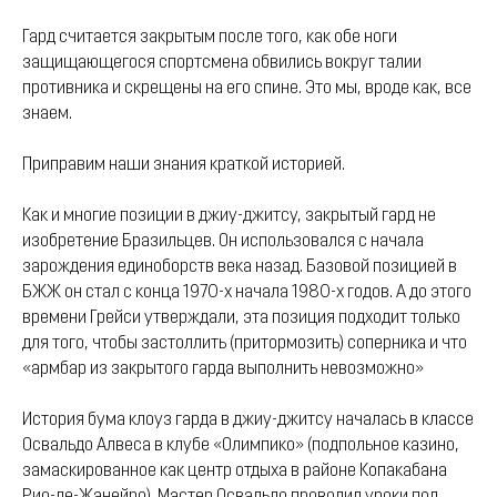
Гард считается закрытым после того, как обе ноги
защищающегося спортсмена обвились вокруг талии
противника и скрещены на его спине. Это мы, вроде как, все
знаем.
Приправим наши знания краткой историей.
Как и многие позиции в джиу-джитсу, закрытый гард не
изобретение Бразильцев. Он использовался с начала
зарождения единоборств века назад. Базовой позицией в
БЖЖ он стал с конца 1970-х начала 1980-х годов. А до этого
времени Грейси утверждали, эта позиция подходит только
для того, чтобы застоллить (притормозить) соперника и что
«армбар из закрытого гарда выполнить невозможно»
История бума клоуз гарда в джиу-джитсу началась в классе
Освальдо Алвеса в клубе «Олимпико» (подпольное казино,
замаскированное как центр отдыха в районе Копакабана