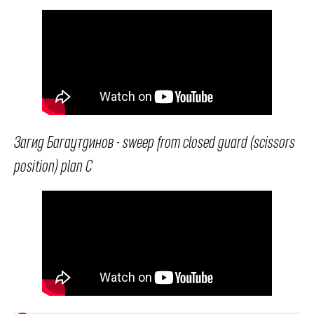
Загид Багаутдинов - sweep from closed guard (scissors
position) plan C