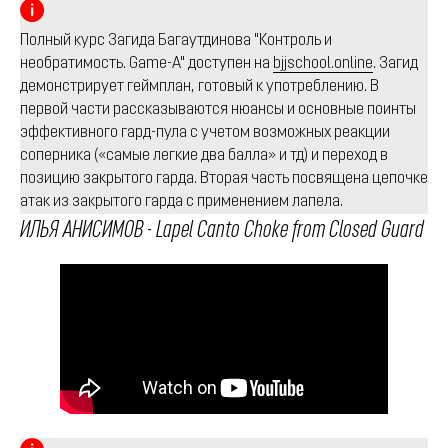
Полный курс Загида Багаутдинова "Контроль и
необратимость. Game-A" доступен на
bjjschool.online
. Загид
демонстрирует геймплан, готовый к употреблению. В
первой части рассказываются нюансы и основные поинты
эффективного гард-пула с учетом возможных реакции
соперника («самые легкие два балла» и тд) и переход в
позицию закрытого гарда. Вторая часть посвящена цепочке
атак из закрытого гарда с применением лапела.
ИЛЬЯ АНИСИМОВ - Lapel Canto Choke from Closed Guard