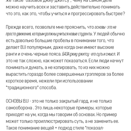
же такое "базовое джиу-джитсу", чему на самом деле
можно научить всех и заставить действительно понимать
что это, как это, чтобы учиться и прогрессировать быстрее?
Прежде всего, позвольте мне прояснить, что
основы - это не
просто движения, которым должны учиться новые студенты
. У людей обычно
есть довольно большие пробелы в понимании того, что
делает BJJ популярным, даже когда они имеют высокие
ранги и очень черные пояса.
БАЗА джиу-джитсу - его суть и смысл
. И
это не так сложно, как может показаться. Если люди начнут
понимать и думать, а не копировать, то из них можно
вырастить гораздо более совершенных грэплеров за более
короткое время, нежели при использовании
"традиционного" способа.
ОСНОВЫ BJJ - это не только закрытый гард, и не только
самооборона . Это лишь некоторые примеры, которые
приходят на ум, когда мы говорим об основах. Но пример
может только проиллюстрировать суть, а не заменить ее.
Такое понимание вещей + подход стиле "показал-