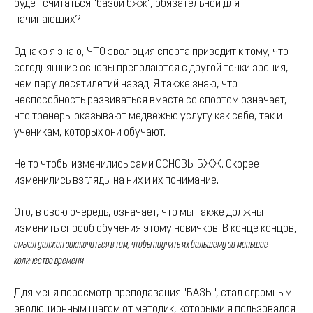
будет считаться "базой бжж", обязательной для
начинающих?
Однако я знаю, ЧТО эволюция спорта приводит к тому, что
сегодняшние основы преподаются с другой точки зрения,
чем пару десятилетий назад. Я также знаю, что
неспособность развиваться вместе со спортом означает,
что тренеры оказывают медвежью услугу как себе, так и
ученикам, которых они обучают.
Не то чтобы изменились сами ОСНОВЫ БЖЖ. Скорее
изменились взгляды на них и их понимание.
Это, в свою очередь, означает, что мы также должны
изменить способ обучения этому новичков. В конце концов,
смысл должен заключаться в том, чтобы научить их большему за меньшее
количество времени
.
Для меня пересмотр преподавания "БАЗЫ", стал огромным
эволюционным шагом от методик, которыми я пользовался