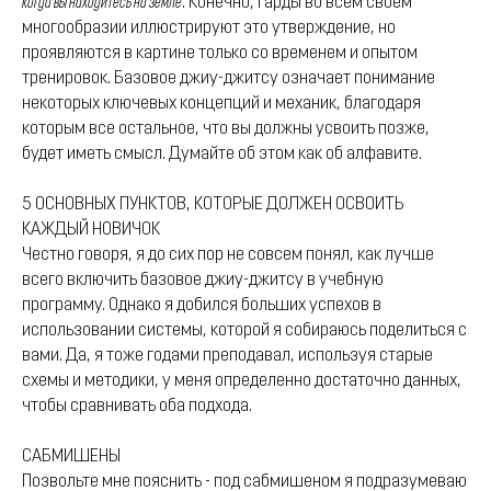
когда вы находитесь на земле
. Конечно, гарды во всем своем
многообразии иллюстрируют это утверждение, но
проявляются в картине только со временем и опытом
тренировок. Базовое джиу-джитсу означает понимание
некоторых ключевых концепций и механик, благодаря
которым все остальное, что вы должны усвоить позже,
будет иметь смысл. Думайте об этом как об алфавите.
5 ОСНОВНЫХ ПУНКТОВ, КОТОРЫЕ ДОЛЖЕН ОСВОИТЬ
КАЖДЫЙ НОВИЧОК
Честно говоря, я до сих пор не совсем понял, как лучше
всего включить базовое джиу-джитсу в учебную
программу. Однако я добился больших успехов в
использовании системы, которой я собираюсь поделиться с
вами. Да, я тоже годами преподавал, используя старые
схемы и методики, у меня определенно достаточно данных,
чтобы сравнивать оба подхода.
САБМИШЕНЫ
Позвольте мне пояснить - под сабмишеном я подразумеваю