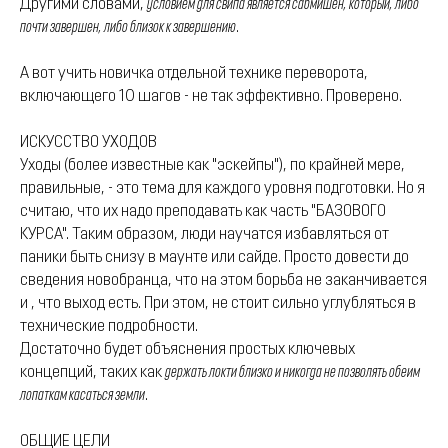
Другими словами,
условием для свипа является сабмишен, который, либо
почти завершен, либо близок к завершению
.
А вот учить новичка отдельной технике переворота,
включающего 10 шагов - не так эффективно. Проверено.
ИСКУССТВО УХОДОВ
Уходы (более известные как "эскейпы"), по крайней мере,
правильные, - это тема для каждого уровня подготовки. Но я
считаю, что их надо преподавать как часть "БАЗОВОГО
КУРСА". Таким образом, люди научатся избавляться от
паники быть снизу в маунте или сайде. Просто довести до
сведения новобранца, что на этом борьба не заканчивается
и , что выход есть. При этом, не стоит сильно углубляться в
технические подробности.
Достаточно будет объяснения простых ключевых
концепций, таких как
держать локти близко и никогда не позволять обеим
лопаткам касаться земли
.
ОБЩИЕ ЦЕЛИ