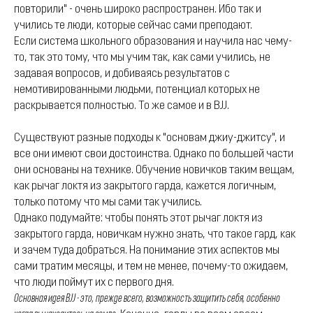
повторили" - очень широко распространен. Ибо так и
учились те люди, которые сейчас сами преподают.
Если система школьного образования и научила нас чему-
то, так это тому, что мы учим так, как сами учились, не
задавая вопросов, и добиваясь результатов с
немотивированными людьми, потенциал которых не
раскрывается полностью. То же самое и в BJJ.
Существуют разные подходы к "основам джиу-джитсу", и
все они имеют свои достоинства. Однако по большей части
они основаны на технике. Обучение новичков таким вещам,
как рычаг локтя из закрытого гарда, кажется логичным,
только потому что мы сами так учились.
Однако подумайте: чтобы понять этот рычаг локтя из
закрытого гарда, новичкам нужно знать, что такое гард, как
и зачем туда добраться. На понимание этих аспектов мы
сами тратим месяцы, и тем не менее, почему-то ожидаем,
что люди поймут их с первого дня.
Основная идея BJJ - это, прежде всего, возможность защитить себя, особенно