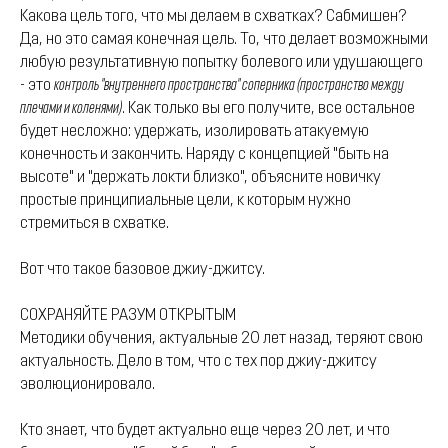
Какова цель того, что мы делаем в схватках? Сабмишен?
Да, но это самая конечная цель. То, что делает возможными
любую результативную попытку болевого или удушающего
- это
контроль "внутреннего пространства" соперника (пространство между
плечами и коленями)
. Как только вы его получите, все остальное
будет несложно: удержать, изолировать атакуемую
конечность и закончить. Наряду с концепцией "быть на
высоте" и "держать локти близко", объясните новичку
простые принципиальные цели, к которым нужно
стремиться в схватке.
Вот что такое базовое джиу-джитсу.
СОХРАНЯЙТЕ РАЗУМ ОТКРЫТЫМ
Методики обучения, актуальные 20 лет назад, теряют свою
актуальность. Дело в том, что с тех пор джиу-джитсу
эволюционировало.
Кто знает, что будет актуально еще через 20 лет, и что