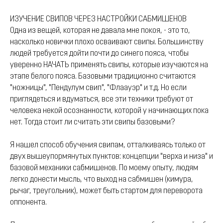
ИЗУЧЕНИЕ СВИПОВ ЧЕРЕЗ НАСТРОЙКИ САБМИШЕНОВ
Одна из вещей, которая не давала мне покоя, - это то,
насколько новички плохо осваивают свипы. Большинству
людей требуется дойти почти до синего пояса, чтобы
уверенно НАЧАТЬ применять свипы, которые изучаются на
этапе белого пояса. Базовыми традиционно считаются
"ножницы", "Пендулум свип", "Флаауэр" и т.д. Но если
приглядеться и вдуматься, все эти техники требуют от
человека некой осознанности, которой у начинающих пока
нет. Тогда стоит ли считать эти свипы базовыми?
Я нашел способ обучения свипам, отталкиваясь только от
двух вышеупормянутых пунктов: концепции "верха и низа" и
базовой механики сабмишенов. По моему опыту, людям
легко донести мысль, что выход на сабмишен (кимура,
рычаг, треугольник), может быть стартом для переворота
оппонента.