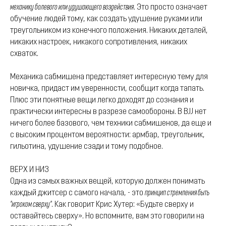
механику болевого или удушающего воздействия
. Это просто означает
обучение людей тому, как создать удушение руками или
треугольником из конечного положения. Никаких деталей,
никаких настроек, никакого сопротивления, никаких
схваток.
Механика сабмишена представляет интересную тему для
новичка, придаст им уверенности, сообщит когда тапать.
Плюс эти понятные вещи легко доходят до сознания и
практически интересны в разрезе самообороны. В BJJ нет
ничего более базового, чем техники сабмишенов, да еще и
с высоким процентом вероятности: армбар, треугольник,
гильотина, удушение сзади и тому подобное.
ВЕРХ И НИЗ
Одна из самых важных вещей, которую должен понимать
каждый джитсер с самого начала, - это
принцип стремления быть
"игроком сверху"
. Как говорит Крис Хутер: «Будьте сверху и
оставайтесь сверху». Но вспомните, вам это говорили на