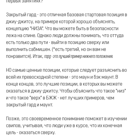
первых занятиях?
Закрытый гард - это отличная базовая стартовая позиция в
джиу-джитсу, на примере которой хорошо объяснять,
концепцию "НИЗА". Что вы можете быть в безопасности
лежа на спине. Однако люди должны понимать, что оттуда
есть только два пути - выйти в позицию сверху или
выполнить сабмишен. (*есть третий, но он вам не
понравится). Итак,
гард - это лучший пример нижнего положения.
НО самые ценные позиции, которые следует разъяснить во
всей их превосходной степени - это маун и бэк маунт. В
конце концов, это лучшие позиции, в которых вы можете
оказаться в джиу-джитсу. Чтобы объяснить что такое "низ"
и что такое "верх" в БЖЖ - нет лучших примеров, чем
закрытый гард и маунт.
Позже, это своевременное понимание поможет в изучении
свипов, учитывая, что люди уже в курсе, что их конечная
цель - оказаться сверху.