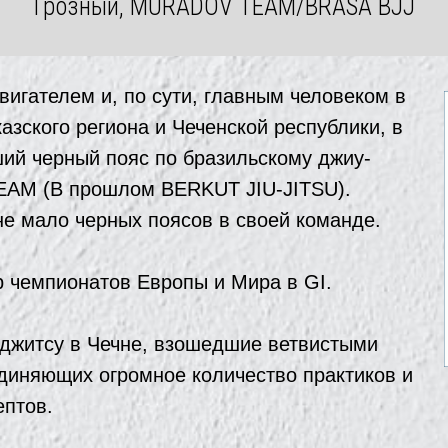
Грозный, MURADOV TEAM/BRASA BJJ
игателем и, по сути, главным человеком в
зского региона и Чеченской республики, в
ший черный пояс по бразильскому джиу-
EAM (В прошлом BERKUT JIU-JITSU).
е мало черных поясов в своей команде.
 чемпионатов Европы и Мира в GI.
-джитсу в Чечне, взошедшие ветвистыми
иняющих огромное количество практиков и
ептов.