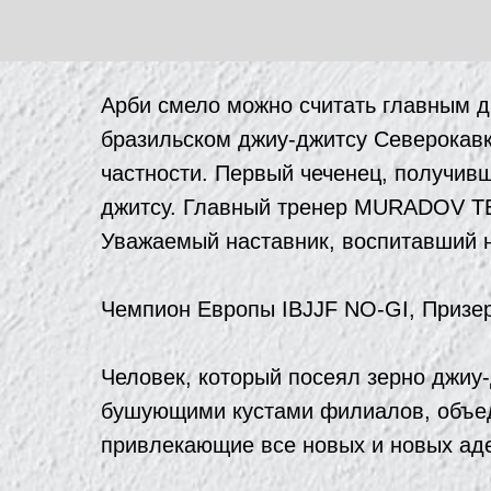
Арби смело можно считать главным дв
бразильском джиу-джитсу Северокавка
частности. Первый чеченец, получив
джитсу. Главный тренер MURADOV T
Уважаемый наставник, воспитавший н
Чемпион Европы IBJJF NO-GI, Призер
Человек, который посеял зерно джиу
бушующими кустами филиалов, объед
привлекающие все новых и новых ад